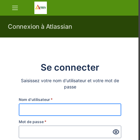
Accéder
directement
au
contenu
Connexion à Atlassian
principal
assistive.skiplink.to.breadcrumbs
assistive.skiplink.to.header.menu
assistive.skiplink.to.action.menu
assistive.skiplink.to.quick.search
Se connecter
Saisissez votre nom d'utilisateur et votre mot de
passe
Nom d'utilisateur
*
Mot de passe
*